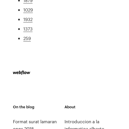
1879
1029
1932
1373
259
On the blog
About
Format surat lamaran
Introduccion a la
cpns 2018
informatica alberto